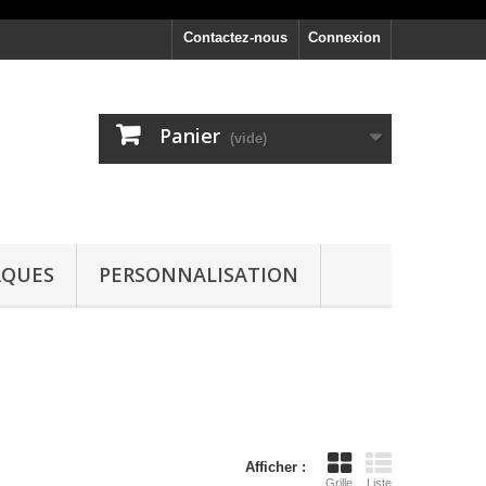
Contactez-nous
Connexion
Panier
(vide)
RQUES
PERSONNALISATION
Afficher :
Grille
Liste