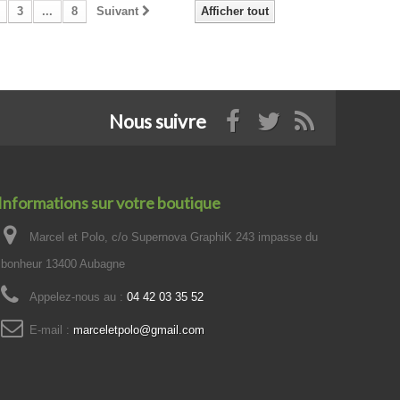
3
...
8
Suivant
Afficher tout
Nous suivre
Informations sur votre boutique
Marcel et Polo, c/o Supernova GraphiK 243 impasse du
bonheur 13400 Aubagne
Appelez-nous au :
04 42 03 35 52
E-mail :
marceletpolo@gmail.com